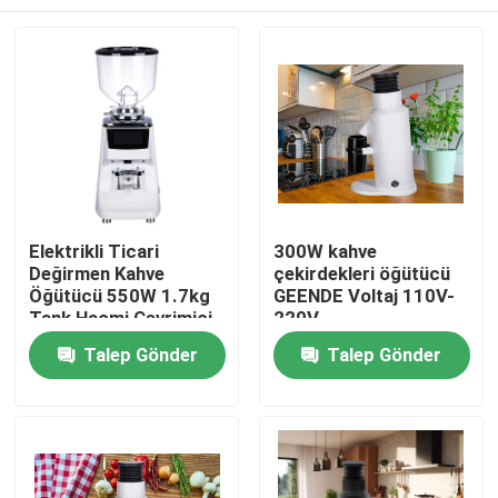
Elektrikli Ticari
300W kahve
Değirmen Kahve
çekirdekleri öğütücü
Öğütücü 550W 1.7kg
GEENDE Voltaj 110V-
Tank Hacmi Çevrimiçi
220V
Üretim
L13*W21*H32CM
Ev
Talep Gönder
Talep Gönder
içinde
Ürün:% s
VR Gösterisi