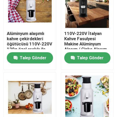
Hakkımızda
Fabrika turu
Alüminyum alaşımlı
110V-220V İtalyan
kahve çekirdekleri
Kahve Fasulyesi
öğütücüsü 110V-220V
Makine Alüminyum
Kalite kontrol
120g özel aralığı ile
Alaşım / Çinko Alaşım
Talep Gönder
Talep Gönder
Bize Ulaşın
vakalar
Kahve Çekirdeği Öğütücü
Burr Kahve Öğütücü