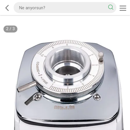
2
/
3