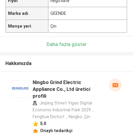
Fiyat
negotiate
Marka adı
GEENDE
Menşe yeri
Çin
Daha fazla göster
Hakkımızda
Ningbo Grind Electric
Appliance Co., Ltd üretici
profili
Jinping Street Yigao Digital
Economy Industrial Park 2029，
Fenghua District，Ningbo ,Çin
5.0
Onaylı tedarikçi