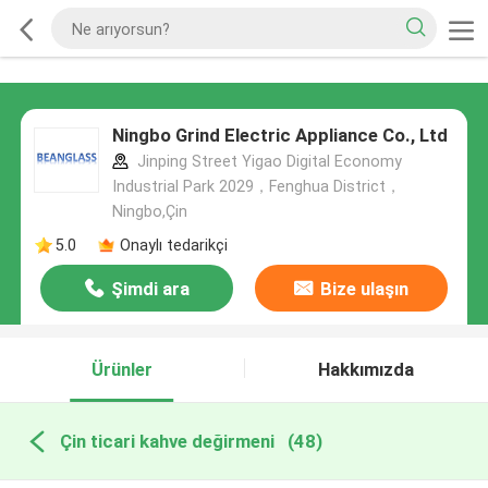
Ningbo Grind Electric Appliance Co., Ltd
Jinping Street Yigao Digital Economy
Industrial Park 2029，Fenghua District，
Ningbo,Çin
5.0
Onaylı tedarikçi
Şimdi ara
Bize ulaşın
Ürünler
Hakkımızda
Çin ticari kahve değirmeni
(48)