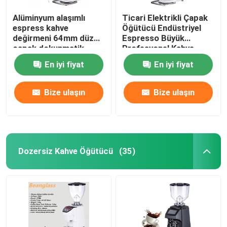
Alüminyum alaşımlı
Ticari Elektrikli Çapak
espress kahve
Öğütücü Endüstriyel
değirmeni 64mm düz
Espresso Büyük
çapak dokunmatik
Profesyonel Kahve
ekran değirmeni
Öğütücüler
En iyi fiyat
En iyi fiyat
Bize ulaşın
Bize ulaşın
Dozersiz Kahve Öğütücü
(35)