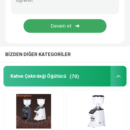
Kapsül Kahve Makinesi
Otomatik Süt Köpürtücü
Dijital Kahve Değirmeni
BİZDEN DİĞER KATEGORİLER
Kahve Çekirdeği Öğütücü
(70)