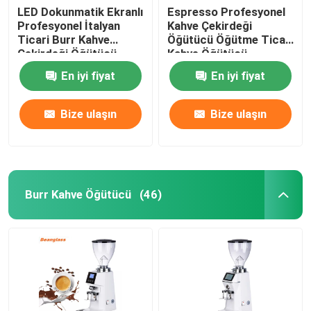
LED Dokunmatik Ekranlı
Espresso Profesyonel
Profesyonel İtalyan
Kahve Çekirdeği
Ticari Burr Kahve
Öğütücü Öğütme Ticari
Çekirdeği Öğütücü
Kahve Öğütücü
En iyi fiyat
En iyi fiyat
Bize ulaşın
Bize ulaşın
Burr Kahve Öğütücü
(46)