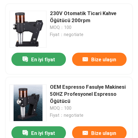
230V Otomatik Ticari Kahve
Öğütücü 200rpm
MOQ：100
Fiyat：negotiate
En iyi fiyat
Bize ulaşın
OEM Espresso Fasulye Makinesi
50HZ Profesyonel Espresso
Öğütücü
MOQ：100
Fiyat：negotiate
En iyi fiyat
Bize ulaşın