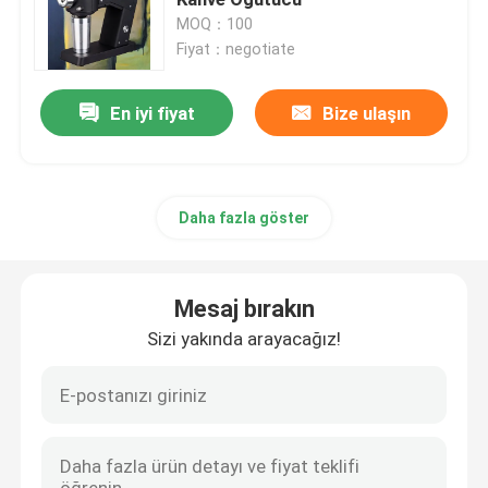
MOQ：100
Fiyat：negotiate
Dozersiz Kahve Öğütücü
En iyi fiyat
Bize ulaşın
ticari kahve değirmeni
Dokunmatik Ekran Kahve Öğütücü
Daha fazla göster
Ev Kahve Değirmeni
Mesaj bırakın
Espresso Fasulye Değirmeni
Sizi yakında arayacağız!
Açık Kahve Öğütücü
El Kahve Değirmeni