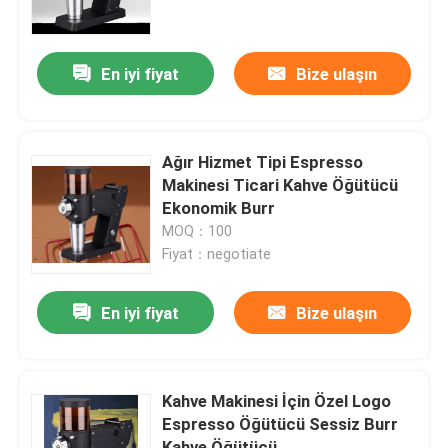
Hakkımızda
En iyi fiyat
Bize ulaşın
Fabrika turu
Ağır Hizmet Tipi Espresso
Kalite kontrol
Makinesi Ticari Kahve Öğütücü
Ekonomik Burr
MOQ：100
Bize Ulaşın
Fiyat：negotiate
vakalar
En iyi fiyat
Bize ulaşın
Kahve Çekirdeği Öğütücü
Kahve Makinesi İçin Özel Logo
Espresso Öğütücü Sessiz Burr
Burr Kahve Öğütücü
Kahve Öğütücü