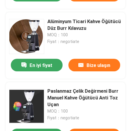
Alüminyum Ticari Kahve Öğütücü
Düz Burr Kılavuzu
MOQ：100
Fiyat：negotiate
En iyi fiyat
Bize ulaşın
Paslanmaz Çelik Değirmeni Burr
Manuel Kahve Öğütücü Anti Toz
Uçan
MOQ：100
Fiyat：negotiate