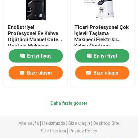
Endüstriyel
Ticari Profesyonel Çok
Profesyonel Ev Kahve
İşlevli Taşlama
Öğütücü Manuel Cafe
Makinesi Elektrikli
Öğütme Makinesi
Kahve Öğütücü
En iyi fiyat
En iyi fiyat
Bize ulaşın
Bize ulaşın
Daha fazla göster
Ana sayfa
Hakkımızda
Bize ulaşın
Desktop Site
Site Haritası
Privacy Policy