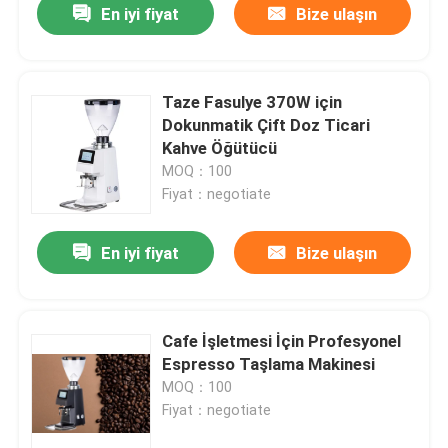
En iyi fiyat
Bize ulaşın
Taze Fasulye 370W için
Dokunmatik Çift Doz Ticari
Kahve Öğütücü
MOQ：100
Fiyat：negotiate
En iyi fiyat
Bize ulaşın
Cafe İşletmesi İçin Profesyonel
Espresso Taşlama Makinesi
MOQ：100
Fiyat：negotiate