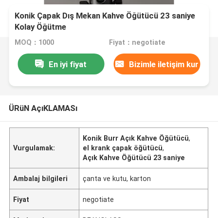
Konik Çapak Dış Mekan Kahve Öğütücü 23 saniye
Kolay Öğütme
MOQ：1000
Fiyat：negotiate
En iyi fiyat
Bizimle iletişim kur
ÜRüN AçıKLAMASı
Konik Burr Açık Kahve Öğütücü
,
Vurgulamak:
el krank çapak öğütücü
,
Açık Kahve Öğütücü 23 saniye
Ambalaj bilgileri
çanta ve kutu, karton
Fiyat
negotiate