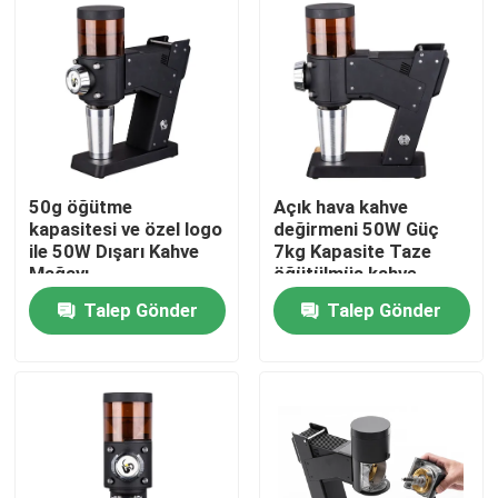
50g öğütme
Açık hava kahve
kapasitesi ve özel logo
değirmeni 50W Güç
ile 50W Dışarı Kahve
7kg Kapasite Taze
Mağayı
öğütülmüş kahve
severler için
Talep Gönder
Talep Gönder
Ev
Ürün:% s
VR Gösterisi