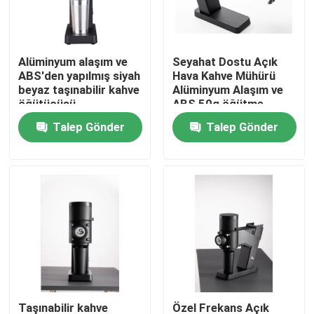
Hakkımızda
Alüminyum alaşım ve
Seyahat Dostu Açık
ABS'den yapılmış siyah
Hava Kahve Mühürü
Fabrika turu
beyaz taşınabilir kahve
Alüminyum Alaşım ve
öğütücüsü
ABS 50g öğütme
kapasitesi ile
Talep Gönder
Talep Gönder
Kalite kontrol
Bize Ulaşın
vakalar
Kahve Çekirdeği Öğütücü
Burr Kahve Öğütücü
Taşınabilir kahve
Özel Frekans Açık