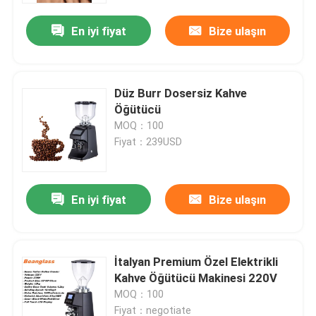
En iyi fiyat
Bize ulaşın
Düz Burr Dosersiz Kahve
Öğütücü
MOQ：100
Fiyat：239USD
En iyi fiyat
Bize ulaşın
Ev
İtalyan Premium Özel Elektrikli
Ürün:% s
Kahve Öğütücü Makinesi 220V
MOQ：100
VR Gösterisi
Fiyat：negotiate