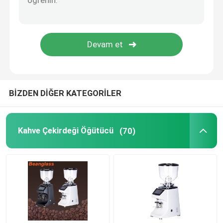
Kapsül Kahve Makinesi
Otomatik Süt Köpürtücü
Dijital Kahve Değirmeni
BİZDEN DİĞER KATEGORİLER
Kahve Çekirdeği Öğütücü
(70)