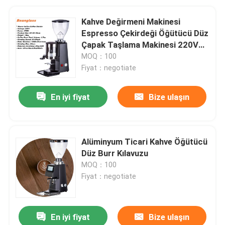
Kahve Değirmeni Makinesi
Espresso Çekirdeği Öğütücü Düz
Çapak Taşlama Makinesi 220V
Siyah
MOQ：100
Fiyat：negotiate
En iyi fiyat
Bize ulaşın
Alüminyum Ticari Kahve Öğütücü
Düz Burr Kılavuzu
MOQ：100
Fiyat：negotiate
En iyi fiyat
Bize ulaşın