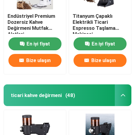
Endüstriyel Premium
Titanyum Çapaklı
Dozersiz Kahve
Elektrikli Ticari
Değirmeni Mutfak
Espresso Taşlama
Aletleri
Makinesi
En iyi fiyat
En iyi fiyat
Bize ulaşın
Bize ulaşın
ticari kahve değirmeni
(48)