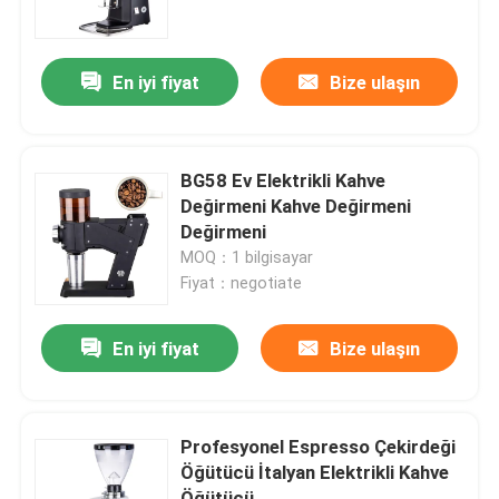
Hakkımızda
En iyi fiyat
Bize ulaşın
Fabrika turu
BG58 Ev Elektrikli Kahve
Kalite kontrol
Değirmeni Kahve Değirmeni
Değirmeni
MOQ：1 bilgisayar
Bize Ulaşın
Fiyat：negotiate
vakalar
En iyi fiyat
Bize ulaşın
Kahve Çekirdeği Öğütücü
Profesyonel Espresso Çekirdeği
Öğütücü İtalyan Elektrikli Kahve
Burr Kahve Öğütücü
Öğütücü