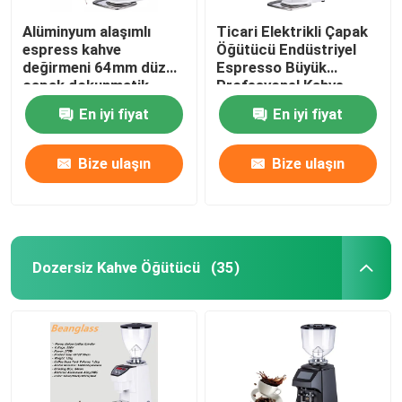
Alüminyum alaşımlı
Ticari Elektrikli Çapak
espress kahve
Öğütücü Endüstriyel
değirmeni 64mm düz
Espresso Büyük
çapak dokunmatik
Profesyonel Kahve
ekran değirmeni
Öğütücüler
En iyi fiyat
En iyi fiyat
Bize ulaşın
Bize ulaşın
Dozersiz Kahve Öğütücü
(35)