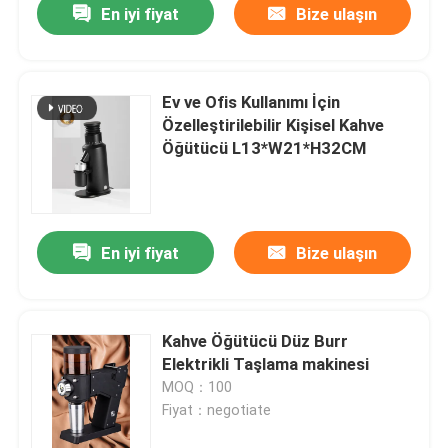
En iyi fiyat
Bize ulaşın
Ev ve Ofis Kullanımı İçin
Özelleştirilebilir Kişisel Kahve
Öğütücü L13*W21*H32CM
En iyi fiyat
Bize ulaşın
Kahve Öğütücü Düz Burr
Elektrikli Taşlama makinesi
MOQ：100
Fiyat：negotiate