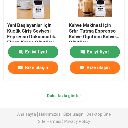
Yeni Başlayanlar İçin
Kahve Makinesi için
Küçük Giriş Seviyesi
Sıfır Tutma Espresso
Espresso Dokunmatik
Kahve Öğütücü Kahve
Ekran Kahve Öğütücü
Öğütücü
Kahve Öğütücü
En iyi fiyat
En iyi fiyat
Bize ulaşın
Bize ulaşın
Daha fazla göster
Ana sayfa
Hakkımızda
Bize ulaşın
Desktop Site
Site Haritası
Privacy Policy