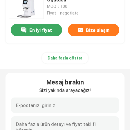
MOQ：100
Fiyat：negotiate
Dozersiz Kahve Öğütücü
En iyi fiyat
Bize ulaşın
ticari kahve değirmeni
Dokunmatik Ekran Kahve Öğütücü
Daha fazla göster
Ev Kahve Değirmeni
Mesaj bırakın
Espresso Fasulye Değirmeni
Sizi yakında arayacağız!
Açık Kahve Öğütücü
El Kahve Değirmeni