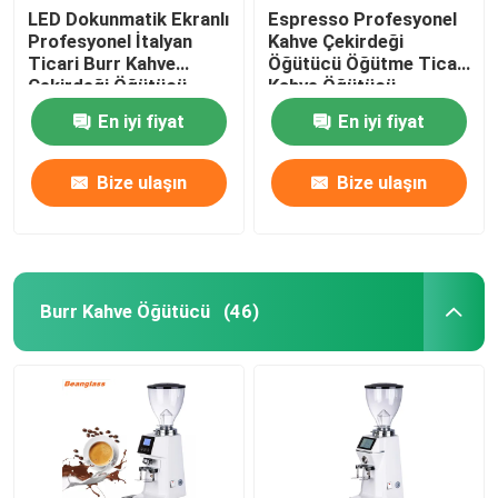
LED Dokunmatik Ekranlı
Espresso Profesyonel
Profesyonel İtalyan
Kahve Çekirdeği
Ticari Burr Kahve
Öğütücü Öğütme Ticari
Çekirdeği Öğütücü
Kahve Öğütücü
En iyi fiyat
En iyi fiyat
Bize ulaşın
Bize ulaşın
Burr Kahve Öğütücü
(46)