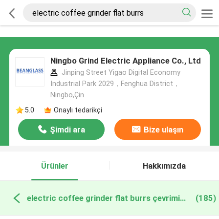
Ningbo Grind Electric Appliance Co., Ltd
Jinping Street Yigao Digital Economy
Industrial Park 2029，Fenghua District，
Ningbo,Çin
5.0
Onaylı tedarikçi
Şimdi ara
Bize ulaşın
Ürünler
Hakkımızda
electric coffee grinder flat burrs çevrimiçi üretim
(185)