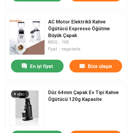
AC Motor Elektrikli Kahve
Öğütücü Espresso Öğütme
Büyük Çapak
MOQ：100
Fiyat：negotiate
En iyi fiyat
Bize ulaşın
Düz 64mm Çapak Ev Tipi Kahve
Öğütücü 120g Kapasite